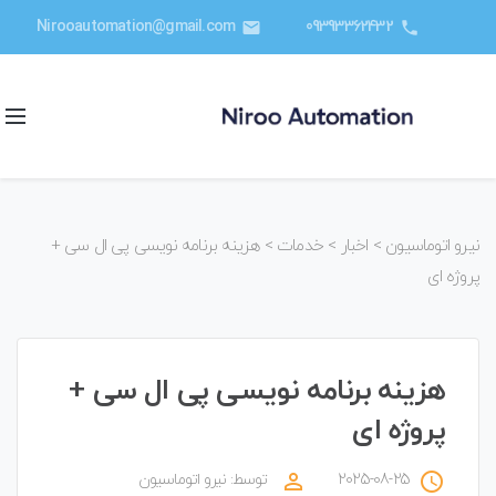
Nirooautomation@gmail.com
09393362432
email
phone
نیرو اتوماسیون
>
اخبار
>
خدمات
>
هزینه برنامه نویسی پی ال سی +
پروژه ای
هزینه برنامه نویسی پی ال سی +
پروژه ای
perm_identity
access_time
2025-08-25
توسط:
نیرو اتوماسیون