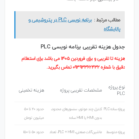
مطالب مرتبط :
برنامه نویسی PLC در پتروشیمی و
پالایشگاه
جدول هزینه تقریبی برنامه نویسی PLC
هزینه تا تقریبی و برای فروردین 1405 می باشد برای استعلام
دقیق با شماره 09393362432 تماس بگیرید.
نوع پروژه
مشخصات تقریبی پروژه
هزینه تخمینی
PLC
پروژه ساده PLC
کنترل چند موتور، سنسورهای محدود،
حدود ۲۰ تا ۵۰
بدون HMI یا HMI ساده
میلیون تومان
پروژه متوسط
ماشین‌آلات صنعتی، PLC + HMI، تعداد
حدود ۵۰ تا ۱۵۰