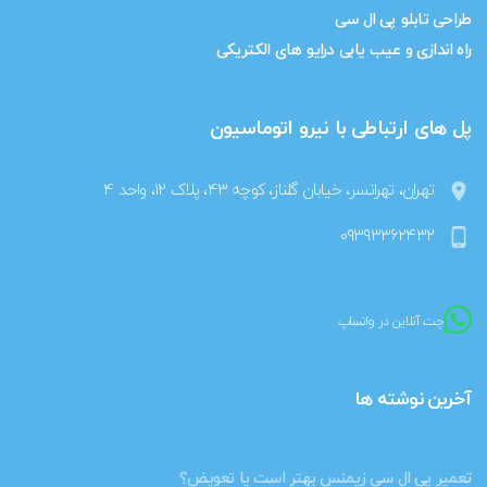
طراحی تابلو پی ال سی
راه اندازی و عیب یابی درایو های الکتریکی
پل های ارتباطی با نیرو اتوماسیون
location_on
تهران، تهرانسر، خیابان گلناز، کوچه 43، پلاک 12، واحد 4
09393362432
phone_android
چت آنلاین در واتساپ
آخرین نوشته ها
تعمیر پی ال سی زیمنس بهتر است یا تعویض؟