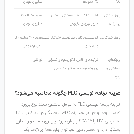
PLC
I/O متوسط
میلیون تومان
پروژه صنعتی
PLC + HMI + شبکه صنعتی + چندین
حدود ۱۵۰ تا ۴۰۰
پیشرفته
ماژول ورودی/خروجی
میلیون تومان
پروژه خط تولید
اتوماسیون کامل خط تولید، SCADA، تست
حدود ۴۰۰ میلیون تا
و راه‌اندازی
۱ میلیارد تومان
پروژه‌های
فرآیندهای خاص، الگوریتم‌های کنترلی
توافقی
سفارشی و
پیچیده، توسعه نرم‌افزار اختصاصی
پیچیده
هزینه برنامه نویسی PLC چگونه محاسبه می‌شود؟
هزینه برنامه نویسی PLC به عوامل مختلفی مانند نوع پروژه،
تعداد ورودی و خروجی‌ها، برند PLC، پیچیدگی فرآیند کنترل، نیاز
به طراحی HMI یا SCADA و زمان مورد نیاز برای تست و راه‌اندازی
بستگی دارد. به همین دلیل نمی‌توان برای همه پروژه‌ها یک